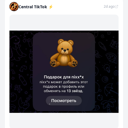
Central TikTok ⚡️
2d ago