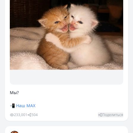
Мы?
📲
Наш МАХ
233,001
504
Поделиться