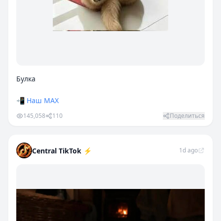
Булка
📲
Наш МАХ
145,058
110
Поделиться
Central TikTok ⚡️
1d ago