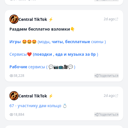
Central TikTok ⚡️
2d ago
Раздаем бесплатно взломки👇
Игры
🤩🤩🤩
(моды
, читы, бесплатные
скины
)
Сервисы
❤
(поездки , еда и музыка за 0р
)
Рабочие
сервисы
(
💬
📷
📺
🎥
💬
)
38,228
Поделиться
Central TikTok ⚡️
2d ago
67 - участнику дам кольцо 💍
18,884
Поделиться