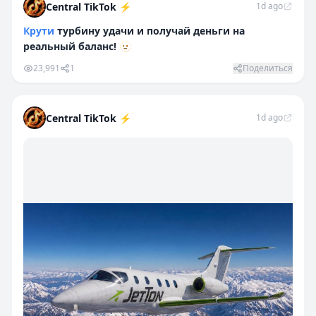
Central TikTok ⚡️
1d ago
Крути
турбину удачи и получай деньги на
реальный баланс!
🫥
23,991
1
Поделиться
Central TikTok ⚡️
1d ago