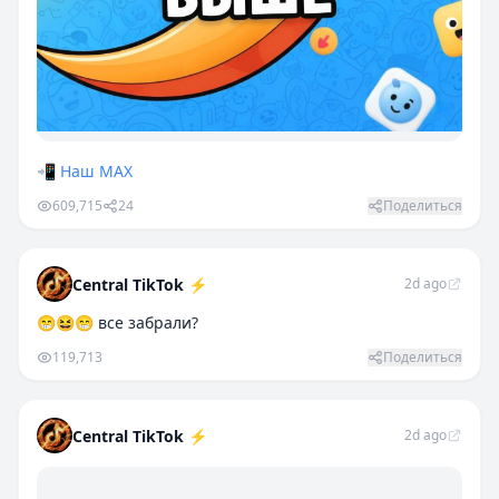
📲
Наш MAX
609,715
24
Поделиться
Central TikTok ⚡️
2d ago
😁😆😁 все забрали?
119,713
Поделиться
Central TikTok ⚡️
2d ago