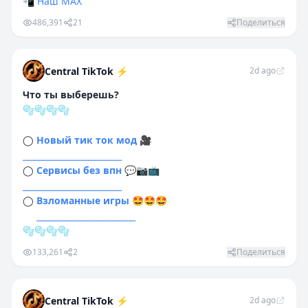
📲
Наш MAX
486,391
21
Поделиться
Central TikTok ⚡️
2d ago
Что ты выберешь?
🫧🫧🫧🫧
◯
Новый тик ток мод
🎥
⎯⎯⎯⎯⎯⎯⎯⎯⎯⎯⎯⎯⎯⎯⎯⎯⎯⎯
◯
Сервисы без впн
💬📷📺
⠀⠀
⎯⎯⎯⎯⎯⎯⎯⎯⎯⎯⎯⎯⎯⎯⎯⎯⎯⎯
◯
Взломанные игры
🤩🤩🤩
⠀⠀
⎯⎯⎯⎯⎯⎯⎯⎯⎯⎯⎯⎯⎯⎯⎯⎯⎯⎯
🫧🫧🫧🫧
133,261
2
Поделиться
Central TikTok ⚡️
2d ago