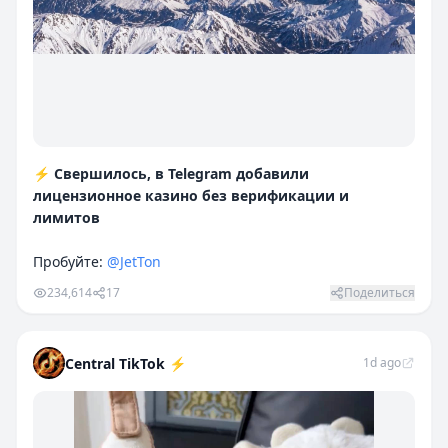
⚡️ Свершилось, в Telegram добавили
лицензионное казино без верификации и
лимитов
Пробуйте:
@JetTon
234,614
17
Поделиться
Central TikTok ⚡️
1d ago