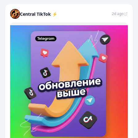
Central TikTok ⚡️
2d ago