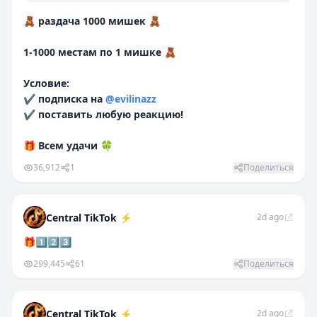
🧸
раздача 1000 мишек
🧸
1-1000 местам по 1 мишке
🧸
Условие:
✔️
подписка на
@evilinazz
✔️
поставить любую реакцию!
🎁
Всем удачи
🍀
36,912
1
Поделиться
Central TikTok ⚡️
2d ago
🎁1⃣2⃣3⃣
299,445
61
Поделиться
Central TikTok ⚡️
2d ago