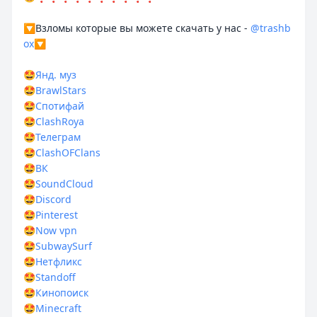
🔽Взломы которые вы можете скачать у нас -
@trashb
ox
🔽
🤩
Янд. муз
🤩
BrawlStars
🤩
Спотифай
🤩
ClashRoya
🤩
Телеграм
🤩
ClashOFClans
🤩
ВК
🤩
SoundCloud
🤩
Discord
🤩
Pinterest
🤩
Now vpn
🤩
SubwaySurf
🤩
Нетфликс
🤩
Standoff
🤩
Кинопоиск
🤩
Minecraft