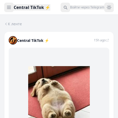
Central TikTok ⚡️
Войти через Telegram
К ленте
⛓️‍💥ОФИЦИАЛЬНЫЕ ОБНОВЛЕНИЯ МОДА НА ТИК ТОК⛓️‍💥 👤 
Central TikTok ⚡️
15h ago