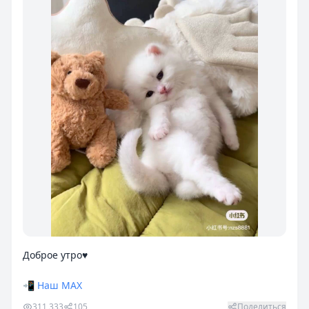
Доброе утро♥️
📲
Наш MAX
311,333
105
Поделиться