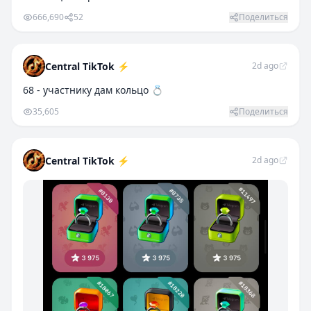
666,690
52
Поделиться
Central TikTok ⚡️
2d ago
68 - участнику дам кольцо 💍
35,605
Поделиться
Central TikTok ⚡️
2d ago