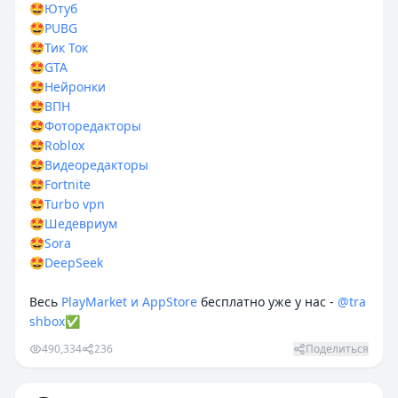
🤩
Ютуб
🤩
PUBG
🤩
Тик Ток
🤩
GTA
🤩
Нейронки
🤩
ВПН
🤩
Фоторедакторы
🤩
Roblox
🤩
Видеоредакторы
🤩
Fortnite
🤩
Turbo vpn
🤩
Шедевриум
🤩
Sora
🤩
DeepSeek
Весь
PlayMarket и AppStore
бесплатно уже у нас -
@tra
shbox
✅
490,334
236
Поделиться