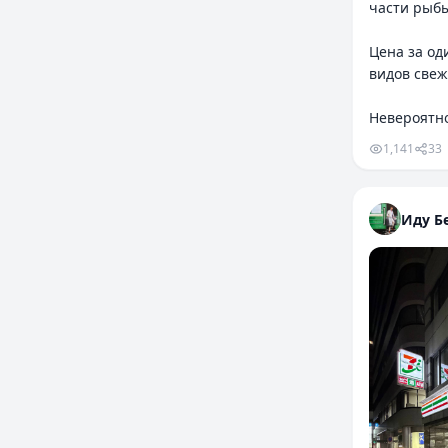
части рыб
Цена за оди
видов свеж
Невероятно
1,141
33
Иду Бе