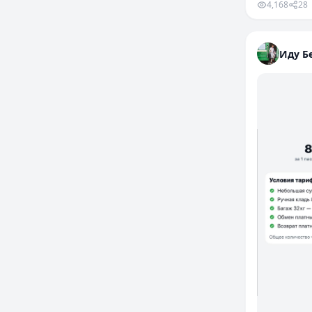
4,168
28
Иду Бе