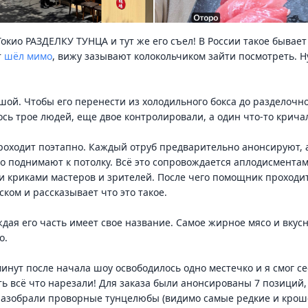
Токио РАЗДЕЛКУ ТУНЦА и тут же его съел! В России такое бывае
т
шёл мимо
, вижу зазывают колокольчиком зайти посмотреть. Н
шой. Чтобы его перенести из холодильного бокса до разделочно
сь трое людей, еще двое контролировали, а один что-то крича
роходит поэтапно. Каждый отруб предварительно анонсируют, 
о поднимают к потолку. Всё это сопровождается аплодисмента
 криками мастеров и зрителей. После чего помощник проходит
уском и рассказывает что это такое.
ждая его часть имеет свое название. Самое жирное мясо и вкусн
о.
минут после начала шоу освободилось одно местечко и я смог се
ь всё что нарезали! Для заказа были анонсированы 7 позиций, 
 разобрали проворные тунцелюбы (видимо самые редкие и кро