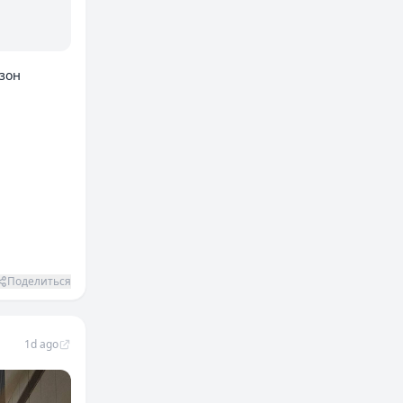
езон
Поделиться
1d ago