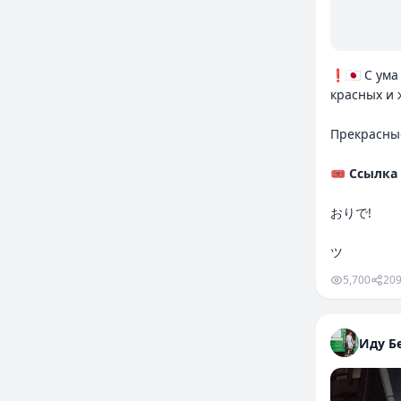
❗️🇯🇵 С ум
красных и 
Прекрасные
🎟 Ссылка
おりで!
ツ
5,700
20
Иду Бе