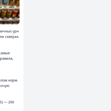
уличных урн
ли скверах.
 самые
правила,
елом норм.
рочую
S) — 200