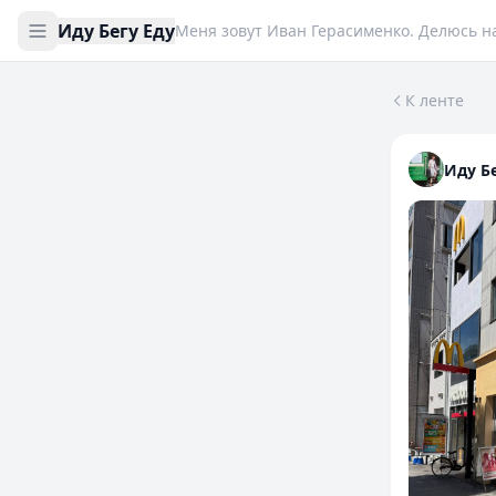
Иду Бегу Еду
К ленте
Меня зовут 
Иду Бе