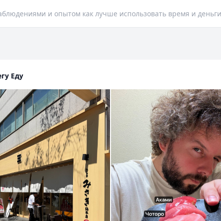
Иван Герасименко. Делюсь наблюдениями и опытом как лу
гу Еду