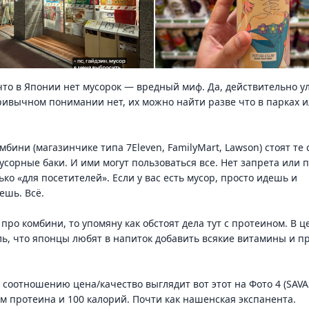
 что в Японии нет мусорок — вредный миф. Да, действительно 
ивычном понимании нет, их можно найти разве что в парках и
мбини (магазинчике типа 7Eleven, FamilyMart, Lawson) стоят те
сорные баки. И ими могут пользоваться все. Нет запрета или 
лько «для посетителей». Если у вас есть мусор, просто идешь и
ешь. Всё.
 про комбини, то упомяну как обстоят дела тут с протеином. В ц
ь, что японцы любят в напиток добавить всякие витамины и п
соотношению цена/качество выглядит вот этот на Фото 4 (SAVA
мм протеина и 100 калорий. Почти как нашенская экспанента.