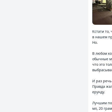
Кстати то,
в нашем пр
Но.
В любом ко
обычные му
что это то
выбрасыва
И раз речь
Правда жал
ерунду.
Лучшим по 
мл, 20 гра