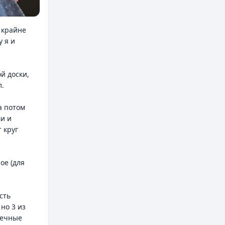
т крайне
у я и
й доски,
л.
а потом
ми и
 круг
ое (для
сть
но 3 из
шечные