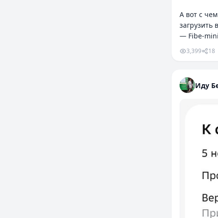
А вот с че
загрузить 
— Fibe-min
3,399
18
Иду Бе