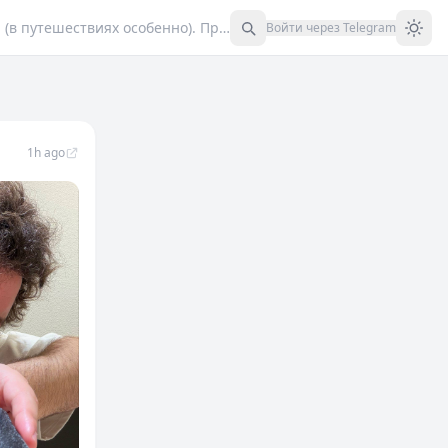
Меня зовут Иван Герасименко. Делюсь наблюдениями и опытом как лучше использовать время и деньги (в путешествиях особенно). Предложения: @ivangerasimenko (через i – и) Частный: @private_idubegu_bot Макс: max.ru/idubeguedu РКН: clck.ru/3FZpyb 18+
Войти через Telegram
чше использовать время и деньги (в путешествиях особе
1h ago