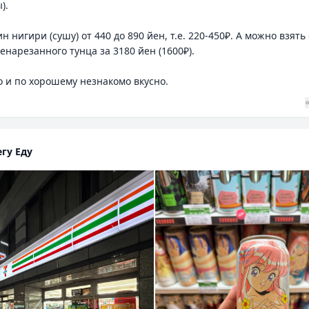
ы).
н нигири (сушу) от 440 до 890 йен, т.е. 220-450₽. А можно взять 
енарезанного тунца за 3180 йен (1600₽).
 и по хорошему незнакомо вкусно.
гу Еду
+
4