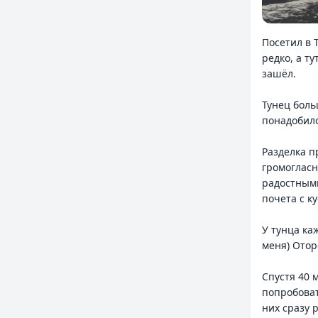
Посетил в 
редко, а ту
зашёл.
Тунец боль
понадобило
Разделка п
громогласн
радостными
почета с к
У тунца ка
меня) Отор
Спустя 40 
попробоват
них сразу