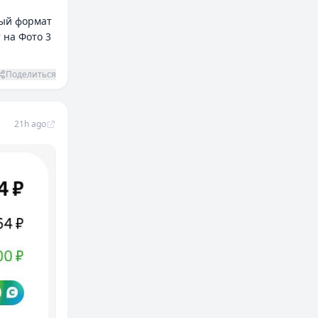
рый формат
 на Фото 3
Поделиться
21h ago