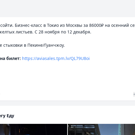
а сойти. Бизнес-класс в Токио из Москвы за 86000₽ на осенний с
желтых листьев. С 28 ноября по 12 декабря.
 стыковки в Пекине/Гуанчжоу.
 на билет:
https://aviasales.tpm.lv/QL79U8oi
9
гу Еду