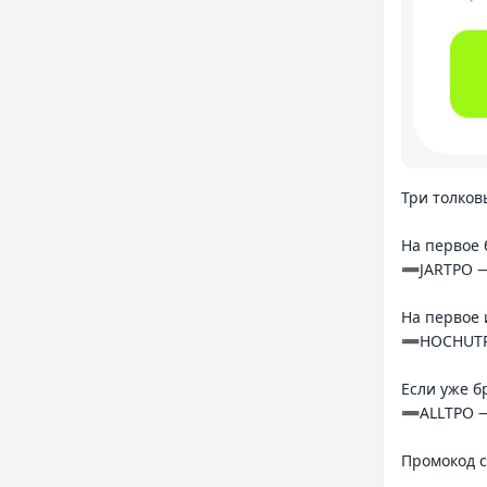
Три толков
На первое
➖JARTPO — 
На первое 
➖HOCHUTPO
Если уже б
➖ALLTPO — 
Промокод с