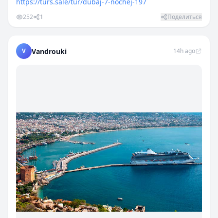
https://turs.sale/tur/dubaj-7-nochej-197
252
1
Поделиться
V
Vandrouki
14h ago