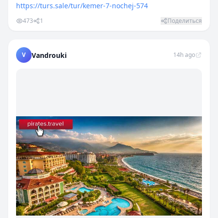
https://turs.sale/tur/kemer-7-nochej-574
473
1
Поделиться
V
Vandrouki
14h ago