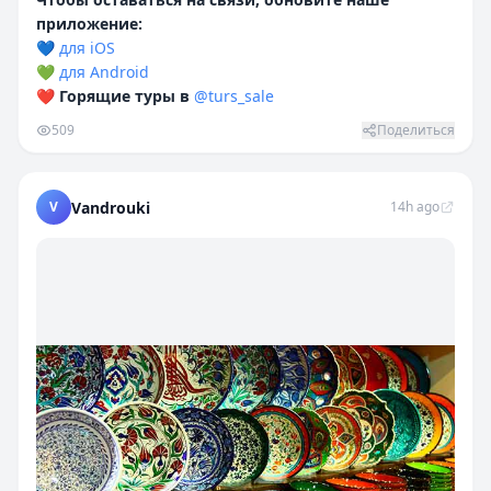
приложение:
💙
для iOS
💚
для Android
❤️
Горящие туры в
@turs_sale
509
Поделиться
V
Vandrouki
14h ago