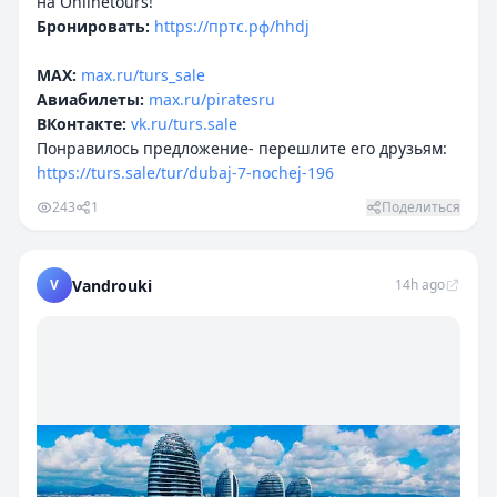
Бронировать:
https://пртс.рф/hhdj
MAX:
max.ru/turs_sale
Авиабилеты:
max.ru/piratesru
ВКонтакте:
vk.ru/turs.sale
Понравилось предложение- перешлите его друзьям:
https://turs.sale/tur/dubaj-7-nochej-196
243
1
Поделиться
V
Vandrouki
14h ago