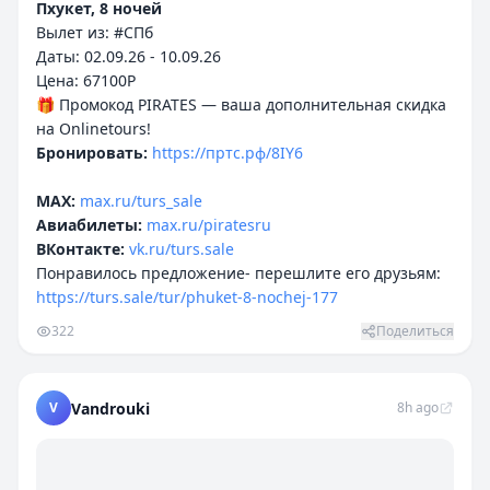
Пхукет, 8 ночей
Вылет из: #СПб
Даты: 02.09.26 - 10.09.26
Цена: 67100P
🎁 Промокод PIRATES — ваша дополнительная скидка
Бронировать:
https://пртс.рф/8IY6
MAX:
max.ru/turs_sale
Авиабилеты:
max.ru/piratesru
ВКонтакте:
vk.ru/turs.sale
Понравилось предложение- перешлите его друзьям:
https://turs.sale/tur/phuket-8-nochej-177
322
Поделиться
V
Vandrouki
8h ago