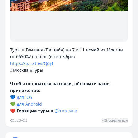
Туры в Таиланд (Паттайя) на 7 и 11 ночей из Москвы
https://p.irat.es/Q6j4
#Москва #Туры
Чтобы оставаться на связи, обновите наше
приложение:
💙
для iOS
💚
для Android
❤️
Горящие туры в
@turs_sale
520
2
Поделиться