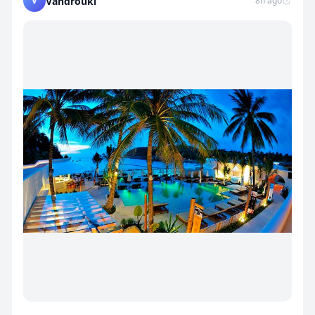
V
Vandrouki
8h ago