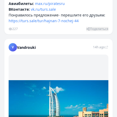
Авиабилеты:
max.ru/piratesru
ВКонтакте:
vk.ru/turs.sale
Понравилось предложение- перешлите его друзьям:
https://turs.sale/tur/hajnan-7-nochej-44
227
Поделиться
V
Vandrouki
14h ago