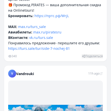
🎁 Промокод PIRATES — ваша дополнительная скидка
Бронировать:
https://пртс.рф/WrjL
MAX:
max.ru/turs_sale
Авиабилеты:
max.ru/piratesru
ВКонтакте:
vk.ru/turs.sale
Понравилось предложение- перешлите его друзьям:
https://turs.sale/tur/side-7-nochej-81
340
Поделиться
V
Vandrouki
11h ago