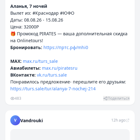
Аланья, 7 ночей
Вылет из: #Краснодар #ЮФО
Даты: 08.08.26 - 15.08.26
Цена: 32000P
🎁 Промокод PIRATES — ваша дополнительная скидка
Бронировать:
https://пртс.рф/mhi0
MAX:
max.ru/turs_sale
Авиабилеты:
max.ru/piratesru
ВКонтакте:
vk.ru/turs.sale
Понравилось предложение- перешлите его друзьям:
https://turs.sale/tur/alanya-7-nochej-214
483
Поделиться
V
Vandrouki
12h ago