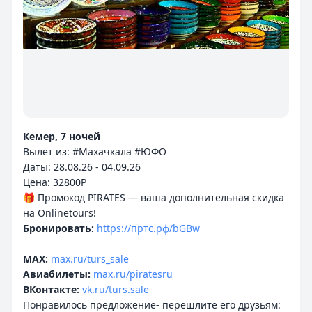
Кемер, 7 ночей
Вылет из: #Махачкала #ЮФО
Даты: 28.08.26 - 04.09.26
Цена: 32800P
🎁 Промокод PIRATES — ваша дополнительная скидка
Бронировать:
https://пртс.рф/bGBw
MAX:
max.ru/turs_sale
Авиабилеты:
max.ru/piratesru
ВКонтакте:
vk.ru/turs.sale
Понравилось предложение- перешлите его друзьям: