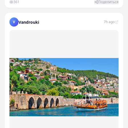
361
Поделиться
V
Vandrouki
7h ago