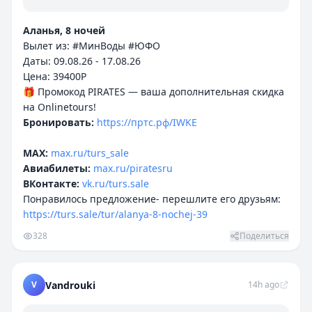
Аланья, 8 ночей
Вылет из: #МинВоды #ЮФО
Даты: 09.08.26 - 17.08.26
Цена: 39400P
🎁 Промокод PIRATES — ваша дополнительная скидка
Бронировать:
https://пртс.рф/IWKE
MAX:
max.ru/turs_sale
Авиабилеты:
max.ru/piratesru
ВКонтакте:
vk.ru/turs.sale
Понравилось предложение- перешлите его друзьям:
https://turs.sale/tur/alanya-8-nochej-39
328
Поделиться
V
Vandrouki
14h ago