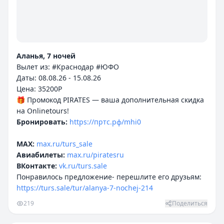
Аланья, 7 ночей
Вылет из: #Краснодар #ЮФО
Даты: 08.08.26 - 15.08.26
Цена: 35200P
🎁 Промокод PIRATES — ваша дополнительная скидка
Бронировать:
https://пртс.рф/mhi0
MAX:
max.ru/turs_sale
Авиабилеты:
max.ru/piratesru
ВКонтакте:
vk.ru/turs.sale
Понравилось предложение- перешлите его друзьям:
https://turs.sale/tur/alanya-7-nochej-214
219
Поделиться