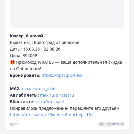
Кемер, 6 ночей
Вылет из: #Волгоград #Поволжье
Даты: 16.08.26 - 22.08.26
Цена: 39400P
🎁 Промокод PIRATES — ваша дополнительная скидка
Бронировать:
https://пртс.рф/lBv8
MAX:
max.ru/turs_sale
Авиабилеты:
max.ru/piratesru
ВКонтакте:
vk.ru/turs.sale
Понравилось предложение- перешлите его друзьям:
https://turs.sale/tur/kemer-6-nochej-1131
395
Поделиться