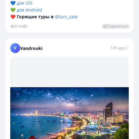
💙
для iOS
💚
для Android
❤️
Горящие туры в
@turs_sale
514
4
Поделиться
V
Vandrouki
12h ago