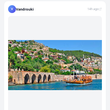
V
Vandrouki
14h ago