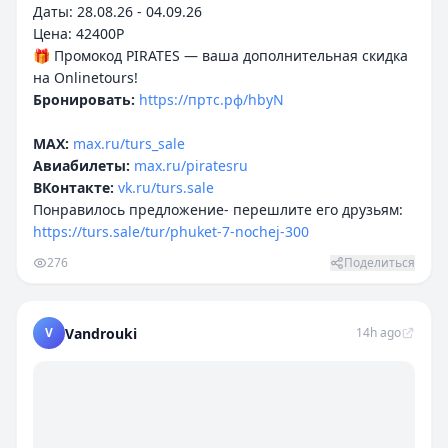
Даты: 28.08.26 - 04.09.26
Цена: 42400P
🎁 Промокод PIRATES — ваша дополнительная скидка
Бронировать:
https://пртс.рф/hbyN
MAX:
max.ru/turs_sale
Авиабилеты:
max.ru/piratesru
ВКонтакте:
vk.ru/turs.sale
Понравилось предложение- перешлите его друзьям:
https://turs.sale/tur/phuket-7-nochej-300
276
Поделиться
V
Vandrouki
14h ago