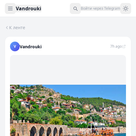
Vandrouki
Войти через Telegram
К ленте
Ищем дешевые туры, авиабилеты и лайфхаки. А вы путе
V
Vandrouki
7h ago