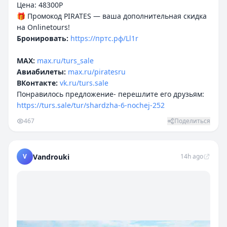
Цена: 48300P
🎁 Промокод PIRATES — ваша дополнительная скидка
Бронировать:
https://пртс.рф/Ll1r
MAX:
max.ru/turs_sale
Авиабилеты:
max.ru/piratesru
ВКонтакте:
vk.ru/turs.sale
Понравилось предложение- перешлите его друзьям:
https://turs.sale/tur/shardzha-6-nochej-252
467
Поделиться
V
Vandrouki
14h ago